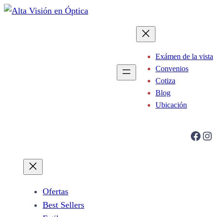
Saltar
al
contenido
Exámen de la vista
Convenios
Cotiza
Blog
Ubicación
Facebook
Instagram
Ofertas
Best Sellers