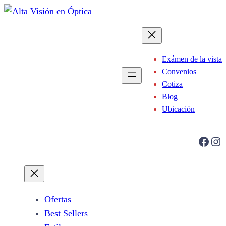
Saltar
al
contenido
Exámen de la vista
Convenios
Cotiza
Blog
Ubicación
Facebook
Instagram
Ofertas
Best Sellers