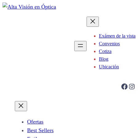
Saltar
al
contenido
Exámen de la vista
Convenios
Cotiza
Blog
Ubicación
Facebook
Instagram
Ofertas
Best Sellers