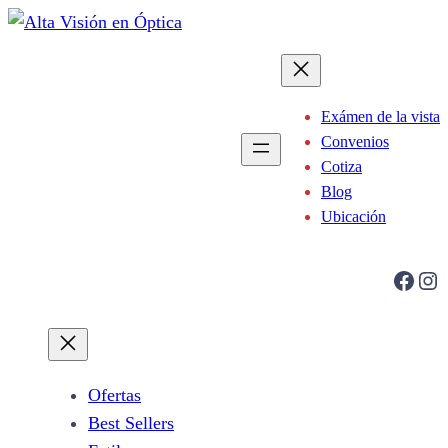
Saltar
al
contenido
Exámen de la vista
Convenios
Cotiza
Blog
Ubicación
Facebook
Instagram
Ofertas
Best Sellers