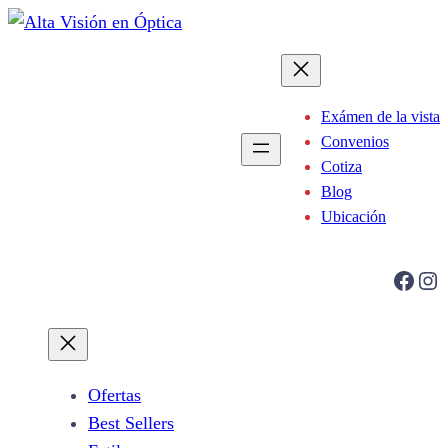
Saltar
al
contenido
Exámen de la vista
Convenios
Cotiza
Blog
Ubicación
Facebook
Instagram
Ofertas
Best Sellers