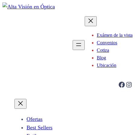
Saltar
al
contenido
Exámen de la vista
Convenios
Cotiza
Blog
Ubicación
Facebook
Instagram
Ofertas
Best Sellers