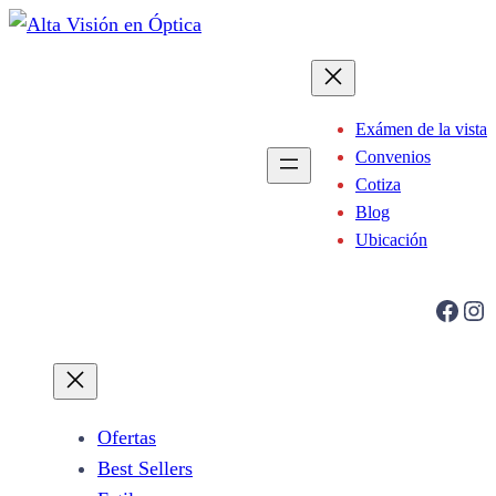
Saltar
al
contenido
Exámen de la vista
Convenios
Cotiza
Blog
Ubicación
Facebook
Instagram
Ofertas
Best Sellers