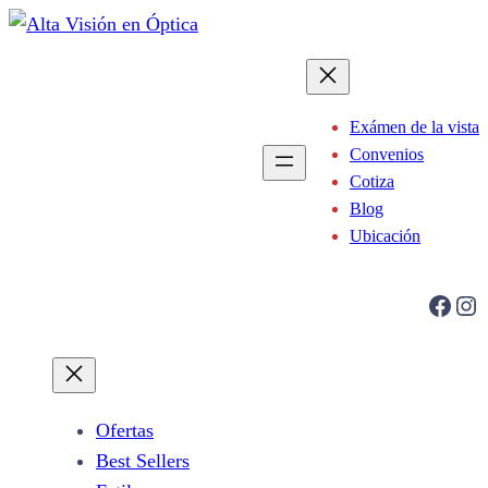
Saltar
al
contenido
Exámen de la vista
Convenios
Cotiza
Blog
Ubicación
Facebook
Instagram
Ofertas
Best Sellers