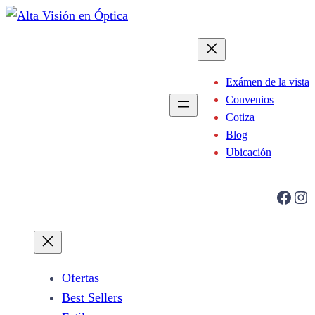
Saltar
al
contenido
Exámen de la vista
Convenios
Cotiza
Blog
Ubicación
Facebook
Instagram
Ofertas
Best Sellers