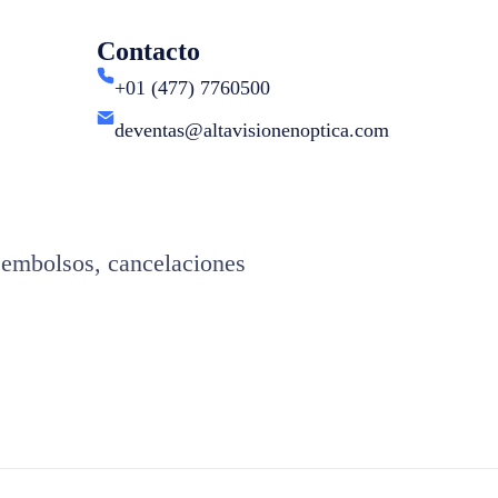
Contacto
+01 (477) 7760500
deventas@altavisionenoptica.com
eembolsos, cancelaciones