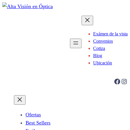
Saltar
al
contenido
Exámen de la vista
Convenios
Cotiza
Blog
Ubicación
Facebook
Instagram
Ofertas
Best Sellers