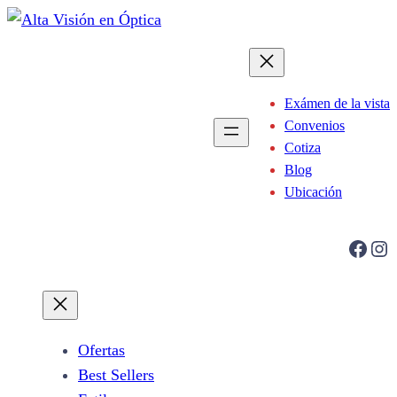
Saltar
al
contenido
Exámen de la vista
Convenios
Cotiza
Blog
Ubicación
Facebook
Instagram
Ofertas
Best Sellers