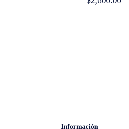
$
2,600.00
Información