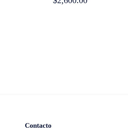
$
2,600.00
Contacto