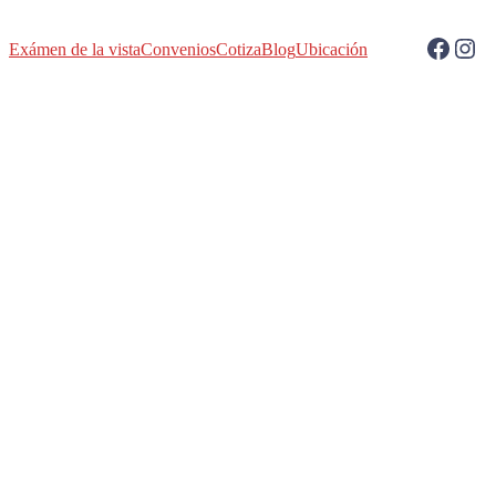
Facebook
Instagram
Exámen de la vista
Convenios
Cotiza
Blog
Ubicación