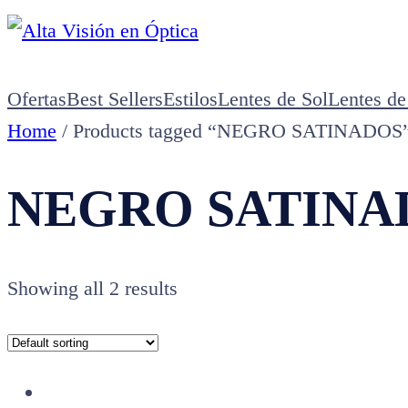
Saltar
al
contenido
Ofertas
Best Sellers
Estilos
Lentes de Sol
Lentes de
Home
/ Products tagged “NEGRO SATINADOS
NEGRO SATINA
Showing all 2 results