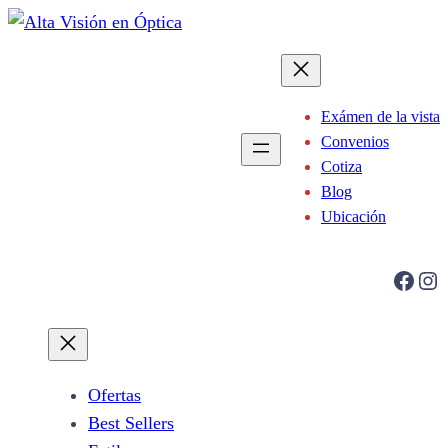
Saltar
al
contenido
Exámen de la vista
Convenios
Cotiza
Blog
Ubicación
Facebook
Instagram
Ofertas
Best Sellers