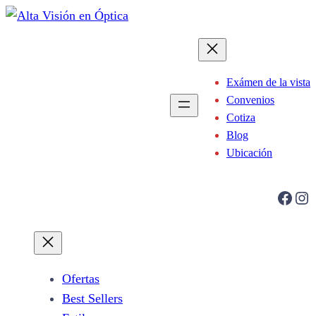
Saltar
al
contenido
Exámen de la vista
Convenios
Cotiza
Blog
Ubicación
Facebook
Instagram
Ofertas
Best Sellers