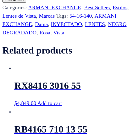
54
Categories:
ARMANI EXCHANGE
,
Best Sellers
,
Estilos
,
quantity
Lentes de Vista
,
Marcas
Tags:
54-16-140
,
ARMANI
EXCHANGE
,
Dama
,
INYECTADO
,
LENTES
,
NEGRO
DEGRADADO
,
Rosa
,
Vista
Related products
RX8416 3016 55
$
4,849.00
Add to cart
RB4165 710 13 55