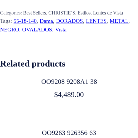
Categories:
Best Sellers
,
CHRISTIE´S
,
Estilos
,
Lentes de Vista
Tags:
55-18-140
,
Dama
,
DORADOS
,
LENTES
,
METAL
,
NEGRO
,
OVALADOS
,
Vista
Related products
OO9208 9208A1 38
$
4,489.00
OO9263 926356 63