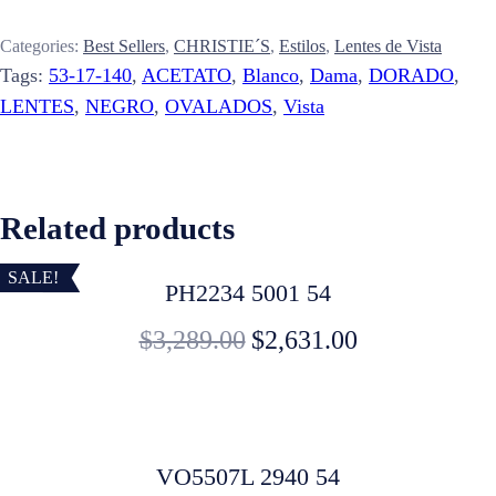
Categories:
Best Sellers
,
CHRISTIE´S
,
Estilos
,
Lentes de Vista
Tags:
53-17-140
,
ACETATO
,
Blanco
,
Dama
,
DORADO
,
LENTES
,
NEGRO
,
OVALADOS
,
Vista
Related products
SALE!
PH2234 5001 54
$
3,289.00
$
2,631.00
VO5507L 2940 54