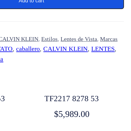
Add to cart
CALVIN KLEIN
,
Estilos
,
Lentes de Vista
,
Marcas
TATO
,
caballero
,
CALVIN KLEIN
,
LENTES
,
ta
53
TF2217 8278 53
$
5,989.00