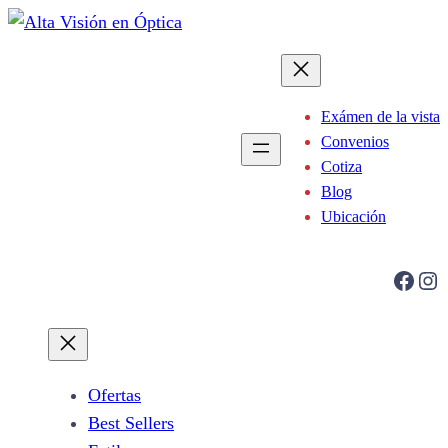
Saltar
al
contenido
Exámen de la vista
Convenios
Cotiza
Blog
Ubicación
Facebook
Instagram
Ofertas
Best Sellers