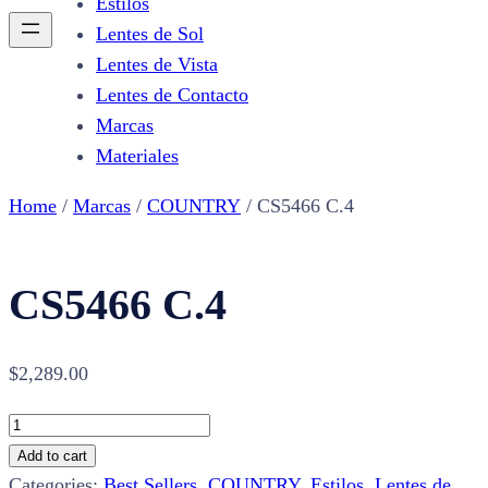
Estilos
Lentes de Sol
Lentes de Vista
Lentes de Contacto
Marcas
Materiales
Home
/
Marcas
/
COUNTRY
/ CS5466 C.4
CS5466 C.4
$
2,289.00
CS5466
C.4
Add to cart
quantity
Categories:
Best Sellers
,
COUNTRY
,
Estilos
,
Lentes de