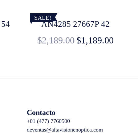
SALE!
 54
AN4285 27667P 42
$
2,189.00
$
1,189.00
Contacto
+01 (477) 7760500
deventas@altavisionenoptica.com