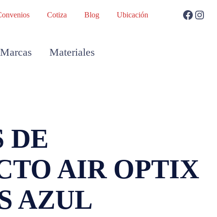
Convenios
Cotiza
Blog
Ubicación
Marcas
Materiales
 DE
TO AIR OPTIX
S AZUL