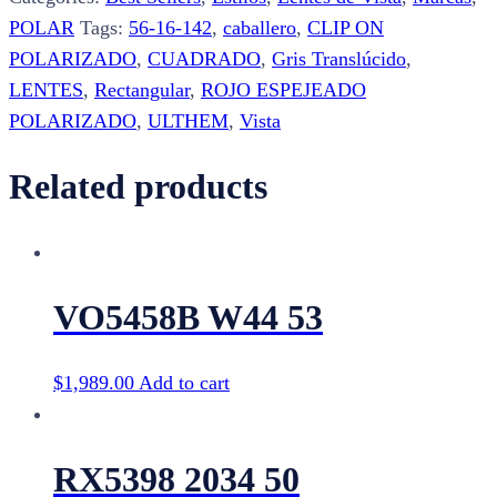
quantity
POLAR
Tags:
56-16-142
,
caballero
,
CLIP ON
POLARIZADO
,
CUADRADO
,
Gris Translúcido
,
LENTES
,
Rectangular
,
ROJO ESPEJEADO
POLARIZADO
,
ULTHEM
,
Vista
Related products
VO5458B W44 53
$
1,989.00
Add to cart
RX5398 2034 50