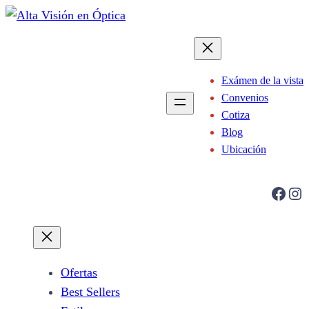
Saltar
al
contenido
Exámen de la vista
Convenios
Cotiza
Blog
Ubicación
Facebook
Instagram
Ofertas
Best Sellers