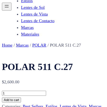
Estilos
Lentes de Sol
Lentes de Vista
Lentes de Contacto
Marcas
Materiales
Home
/
Marcas
/
POLAR
/ POLAR 511 C.27
POLAR 511 C.27
$
2,600.00
POLAR
511
Add to cart
C.27
Categories:
Best Sellers
,
Estilos
,
Lentes de Vista
,
Marcas
,