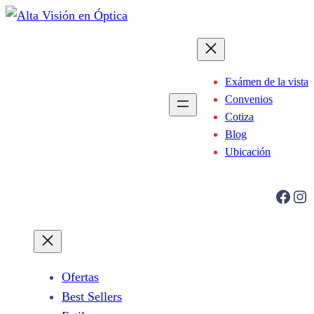
Saltar
al
contenido
Exámen de la vista
Convenios
Cotiza
Blog
Ubicación
Facebook
Instagram
Ofertas
Best Sellers