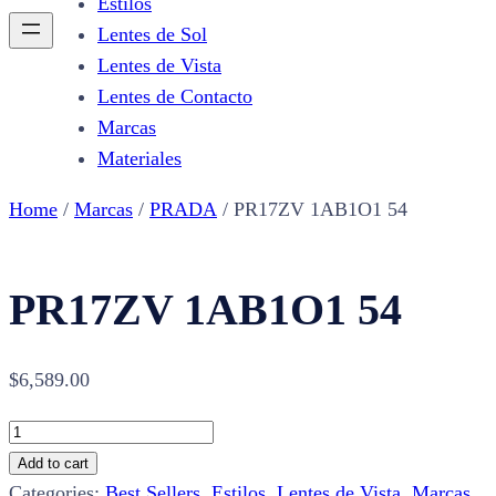
Estilos
Lentes de Sol
Lentes de Vista
Lentes de Contacto
Marcas
Materiales
Home
/
Marcas
/
PRADA
/ PR17ZV 1AB1O1 54
PR17ZV 1AB1O1 54
$
6,589.00
PR17ZV
1AB1O1
Add to cart
54
Categories:
Best Sellers
,
Estilos
,
Lentes de Vista
,
Marcas
,