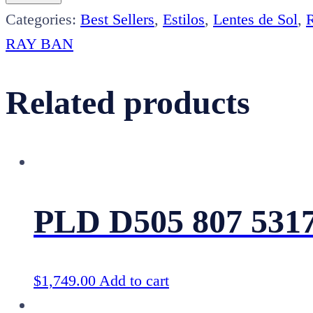
53
Categories:
Best Sellers
,
Estilos
,
Lentes de Sol
,
quantity
RAY BAN
Related products
PLD D505 807 531
$
1,749.00
Add to cart