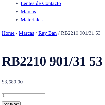
Lentes de Contacto
Marcas
Materiales
Home
/
Marcas
/
Ray Ban
/ RB2210 901/31 53
RB2210 901/31 53
$
3,689.00
RB2210
901/31
Add to cart