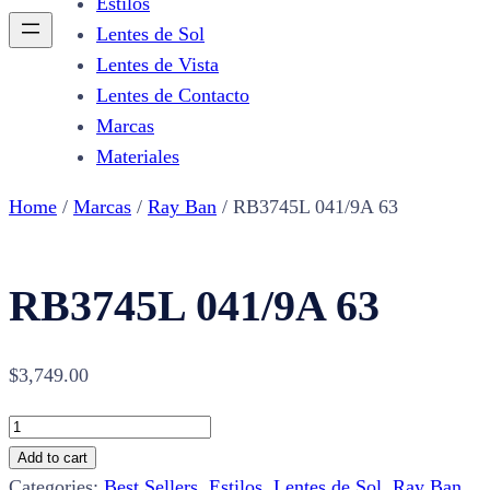
Estilos
Lentes de Sol
Lentes de Vista
Lentes de Contacto
Marcas
Materiales
Home
/
Marcas
/
Ray Ban
/ RB3745L 041/9A 63
RB3745L 041/9A 63
$
3,749.00
RB3745L
041/9A
Add to cart
63
Categories:
Best Sellers
,
Estilos
,
Lentes de Sol
,
Ray Ban
,