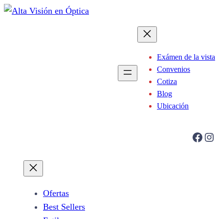
Saltar
al
contenido
Exámen de la vista
Convenios
Cotiza
Blog
Ubicación
Facebook
Instagram
Ofertas
Best Sellers