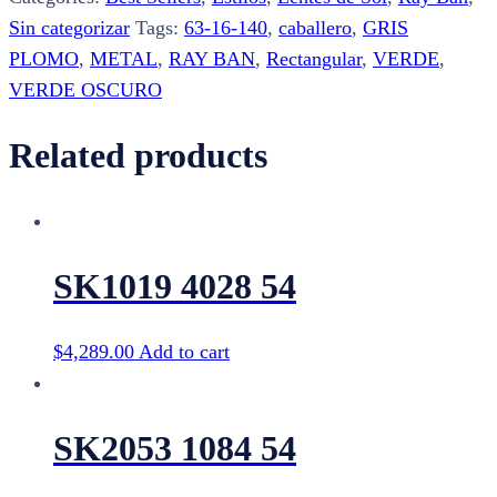
quantity
Sin categorizar
Tags:
63-16-140
,
caballero
,
GRIS
PLOMO
,
METAL
,
RAY BAN
,
Rectangular
,
VERDE
,
VERDE OSCURO
Related products
SK1019 4028 54
$
4,289.00
Add to cart
SK2053 1084 54