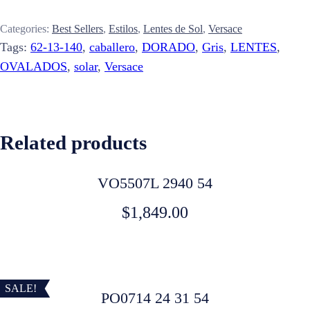
Categories:
Best Sellers
,
Estilos
,
Lentes de Sol
,
Versace
Tags:
62-13-140
,
caballero
,
DORADO
,
Gris
,
LENTES
,
OVALADOS
,
solar
,
Versace
Related products
VO5507L 2940 54
$
1,849.00
SALE!
PO0714 24 31 54