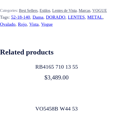
Categories:
Best Sellers
,
Estilos
,
Lentes de Vista
,
Marcas
,
VOGUE
Tags:
52-18-140
,
Dama
,
DORADO
,
LENTES
,
METAL
,
Ovalado
,
Rojo
,
Vista
,
Vogue
Related products
RB4165 710 13 55
$
3,489.00
VO5458B W44 53