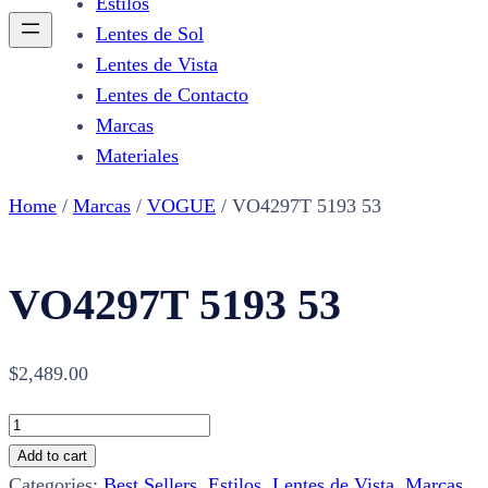
Estilos
Lentes de Sol
Lentes de Vista
Lentes de Contacto
Marcas
Materiales
Home
/
Marcas
/
VOGUE
/ VO4297T 5193 53
VO4297T 5193 53
$
2,489.00
VO4297T
5193
Add to cart
53
Categories:
Best Sellers
,
Estilos
,
Lentes de Vista
,
Marcas
,