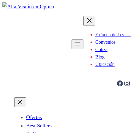
Saltar
al
contenido
Exámen de la vista
Convenios
Cotiza
Blog
Ubicación
Facebook
Instagram
Ofertas
Best Sellers