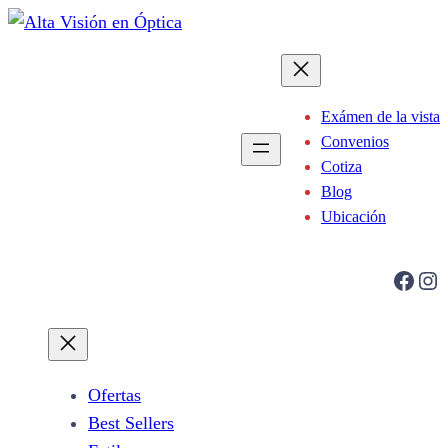
Saltar
al
contenido
Exámen de la vista
Convenios
Cotiza
Blog
Ubicación
Facebook
Instagram
Ofertas
Best Sellers