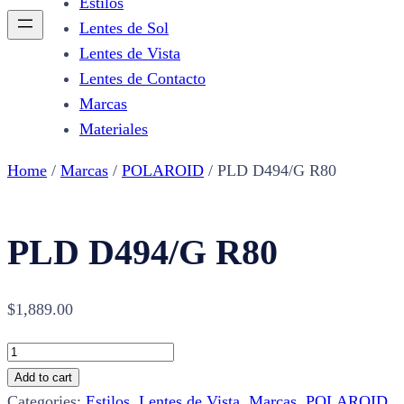
Estilos
Lentes de Sol
Lentes de Vista
Lentes de Contacto
Marcas
Materiales
Home
/
Marcas
/
POLAROID
/ PLD D494/G R80
PLD D494/G R80
$
1,889.00
PLD
D494/G
Add to cart
R80
Categories:
Estilos
,
Lentes de Vista
,
Marcas
,
POLAROID