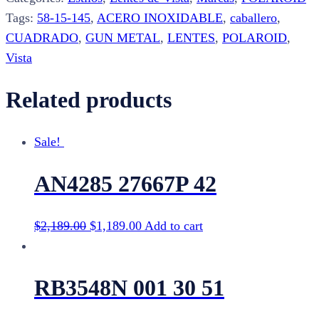
quantity
Tags:
58-15-145
,
ACERO INOXIDABLE
,
caballero
,
CUADRADO
,
GUN METAL
,
LENTES
,
POLAROID
,
Vista
Related products
Sale!
AN4285 27667P 42
$
2,189.00
$
1,189.00
Add to cart
RB3548N 001 30 51