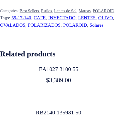
Categories:
Best Sellers
,
Estilos
,
Lentes de Sol
,
Marcas
,
POLAROID
Tags:
59-17-140
,
CAFE
,
INYECTADO
,
LENTES
,
OLIVO
,
OVALADOS
,
POLARIZADOS
,
POLAROID
,
Solares
Related products
EA1027 3100 55
$
3,389.00
RB2140 135931 50