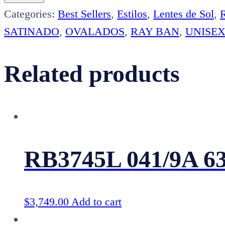
51
Categories:
Best Sellers
,
Estilos
,
Lentes de Sol
,
quantity
SATINADO
,
OVALADOS
,
RAY BAN
,
UNISE
Related products
RB3745L 041/9A 6
$
3,749.00
Add to cart