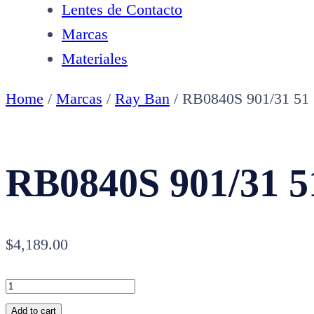
Lentes de Contacto
Marcas
Materiales
Home
/
Marcas
/
Ray Ban
/ RB0840S 901/31 51
RB0840S 901/31 5
$
4,189.00
RB0840S
901/31
Add to cart