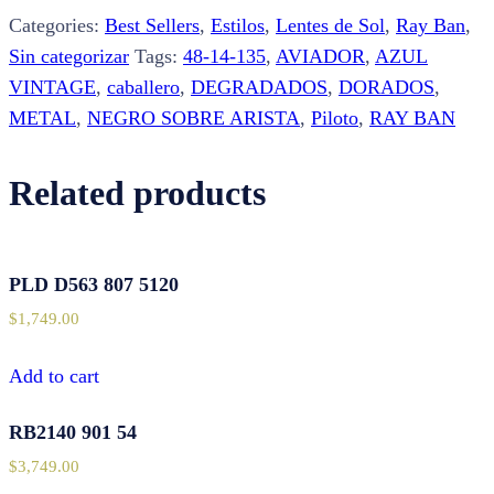
58
Categories:
Best Sellers
,
Estilos
,
Lentes de Sol
,
Ray Ban
,
quantity
Sin categorizar
Tags:
48-14-135
,
AVIADOR
,
AZUL
VINTAGE
,
caballero
,
DEGRADADOS
,
DORADOS
,
METAL
,
NEGRO SOBRE ARISTA
,
Piloto
,
RAY BAN
Related products
PLD D563 807 5120
$
1,749.00
Add to cart
RB2140 901 54
$
3,749.00