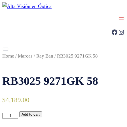
Saltar
al
contenido
Facebook
Instagram
Home
/
Marcas
/
Ray Ban
/ RB3025 9271GK 58
RB3025 9271GK 58
$
4,189.00
RB3025
Add to cart
9271GK