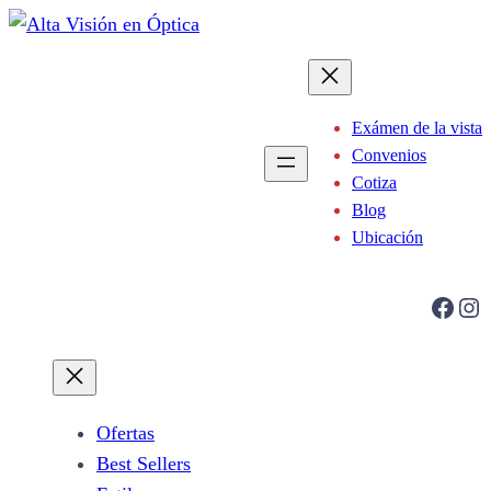
Saltar
al
contenido
Exámen de la vista
Convenios
Cotiza
Blog
Ubicación
Facebook
Instagram
Ofertas
Best Sellers