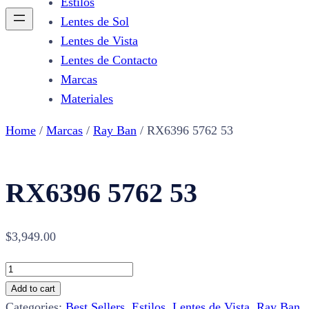
Estilos
Lentes de Sol
Lentes de Vista
Lentes de Contacto
Marcas
Materiales
Home
/
Marcas
/
Ray Ban
/ RX6396 5762 53
RX6396 5762 53
$
3,949.00
RX6396
5762
Add to cart
53
Categories:
Best Sellers
,
Estilos
,
Lentes de Vista
,
Ray Ban
,