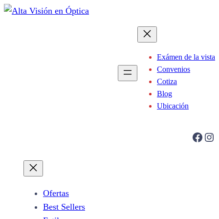
Saltar
al
contenido
Exámen de la vista
Convenios
Cotiza
Blog
Ubicación
Facebook
Instagram
Ofertas
Best Sellers