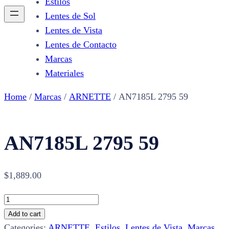
Estilos
Lentes de Sol
Lentes de Vista
Lentes de Contacto
Marcas
Materiales
Home
/
Marcas
/
ARNETTE
/ AN7185L 2795 59
AN7185L 2795 59
$
1,889.00
AN7185L
2795
Add to cart
59
Categories:
ARNETTE
,
Estilos
,
Lentes de Vista
,
Marcas