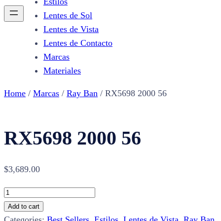
Estilos
Lentes de Sol
Lentes de Vista
Lentes de Contacto
Marcas
Materiales
Home
/
Marcas
/
Ray Ban
/ RX5698 2000 56
RX5698 2000 56
$
3,689.00
RX5698
2000
Add to cart
56
Categories:
Best Sellers
,
Estilos
,
Lentes de Vista
,
Ray Ban