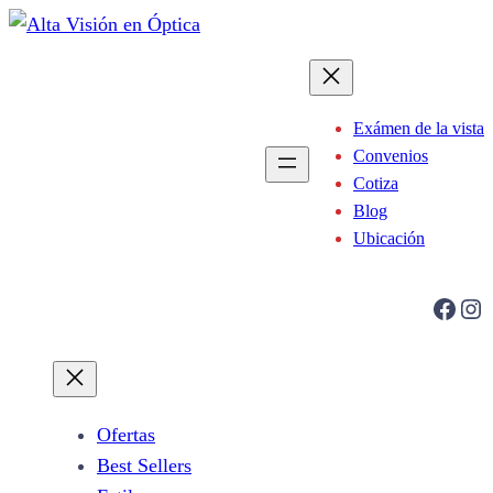
Saltar
al
contenido
Exámen de la vista
Convenios
Cotiza
Blog
Ubicación
Facebook
Instagram
Ofertas
Best Sellers