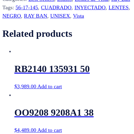
quantity
Tags:
56-17-145
,
CUADRADO
,
INYECTADO
,
LENTES
,
NEGRO
,
RAY BAN
,
UNISEX
,
Vista
Related products
RB2140 135931 50
$
3,989.00
Add to cart
OO9208 9208A1 38
$
4,489.00
Add to cart