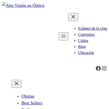
Saltar
al
contenido
Exámen de la vista
Convenios
Cotiza
Blog
Ubicación
Facebook
Instagram
Ofertas
Best Sellers