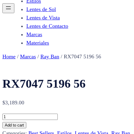
Estilos
Lentes de Sol
Lentes de Vista
Lentes de Contacto
Marcas
Materiales
Home
/
Marcas
/
Ray Ban
/ RX7047 5196 56
RX7047 5196 56
$
3,189.00
RX7047
5196
Add to cart
56
Categories:
Best Sellers
,
Estilos
,
Lentes de Vista
,
Ray Ban